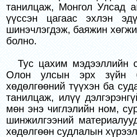
танилцаж, Монгол Улсад 
үүссэн цагаас эхлэн эдү
шинэчлэгдэж, баяжин хөгжи
болно.
Тус цахим мэдээллийн 
Олон улсын эрх зүйн 
хөдөлгөөний түүхэн ба суд
танилцаж, илүү дэлгэрэнгү
мөн энэ чиглэлийн ном, сур
шинжилгээний материалуу
хөдөлгөөн судлалын хүрээл