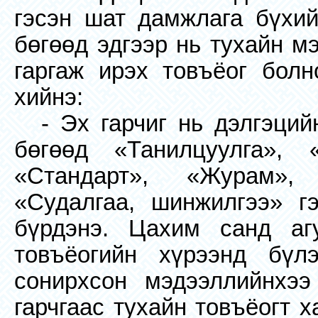
гэсэн шат дамжлага бүхий
бөгөөд эдгээр нь тухайн м
гаргаж ирэх товъёог болн
хийнэ:
- Эх гарчиг нь дэлгэций
бөгөөд «Танилцуулга», 
«Стандарт», «Журам»,
«Судалгаа, шинжилгээ» г
бүрдэнэ. Цахим санд агу
товъёогийн хүрээнд бүл
сонирхсон мэдээллийнхээ
гарчгаас тухайн товъёогт 