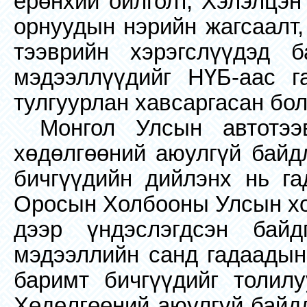
ерөнхий ойлголт, Хэлэлцэн
орнуудын нэрийн жагсаалт,
тээврийн хэрэгслүүдэд б
мэдээллүүдийг НҮБ-аас г
тулгуурлан хавсаргасан бол
Монгол Улсын автотэ
хөдөлгөөний аюулгүй байд
бичгүүдийн дийлэнх нь га
Оросын Холбооны Улсын хол
дээр үндэслэгдсэн байд
мэдээллийн санд гадаадын
баримт бичгүүдийг толил
Хөдөлгөөний аюулгүй байдл