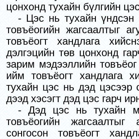
цонхонд тухайн бүлгийн цэс
- Цэс нь тухайн үндсэн
товъёогийн жагсаалтыг аг
товъёогт хандлага хийс
дэлгэцийн төв цонхонд гар
зарим мэдээллийн товъёог 
ийм товъёогт хандлага х
тухайн цэс нь дэд цэсээр 
дээд хэсэгт дэд цэс гарч ир
- Дэд цэс нь тухайн м
товъёогийн жагсаалтыг 
сонгосон товъёогт ханд