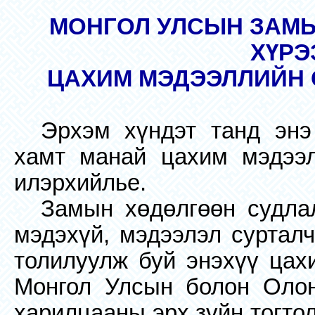
МОНГОЛ УЛСЫН ЗАМ
ХҮРЭ
ЦАХИМ МЭДЭЭЛЛИЙН С
Эрхэм хүндэт танд энэ
хамт манай цахим мэдээл
илэрхийлье.
Замын хөдөлгөөн судлал
мэдэхүй, мэдээлэл суртал
толилуулж буй энэхүү цах
Монгол Улсын болон Олон
харилцааны эрх зүйн тогто