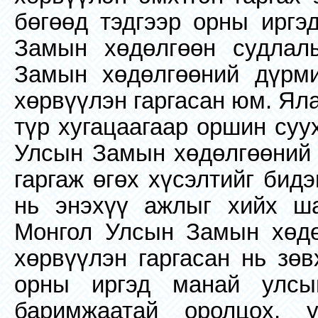
бөгөөд тэдгээр орны иргэд
Замын хөдөлгөөн судлал
Замын хөдөлгөөний дүрми
хөрвүүлэн гаргасан юм. Ял
түр хугацаагаар оршин суу
Улсын Замын хөдөлгөөний 
гаргаж өгөх хүсэлтийг бид
нь энэхүү ажлыг хийх ша
Монгол Улсын Замын хөдө
хөрвүүлэн гаргасан нь зөв
орны иргэд манай улсы
баримжаатай оролцох,