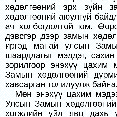
хөдөлгөөний эрх зүйн за
хөдөлгөөний аюулгүй байдл
ач холбогдолтой юм. Өөр
дэвсгэр дээр замын хөдөл
иргэд манай улсын Замы
шаардлагыг мэддэг, сахин
зорилгоор энэхүү цахим 
Замын хөдөлгөөний дүрми
хавсарган толилуулж байна
Мөн энэхүү цахим мэдээ
Улсын Замын хөдөлгөөний
хөгжлийн үйл явц дахь 