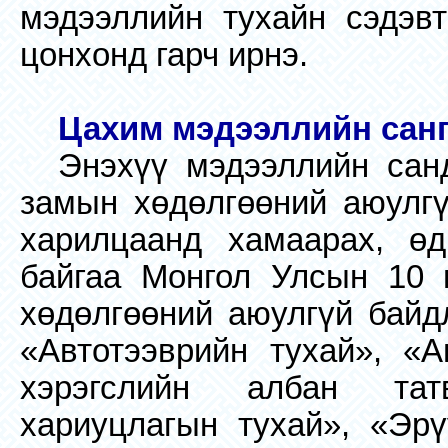
мэдээллийн тухайн сэдэвт
цонхонд гарч ирнэ.
Цахим мэдээллийн санг
Энэхүү мэдээллийн сан
замын хөдөлгөөний аюулгү
харилцаанд хамаарах, өд
байгаа Монгол Улсын 10 
хөдөлгөөний аюулгүй байд
«Автотээврийн тухай», «А
хэрэгслийн албан тат
хариуцлагын тухай», «Эрү