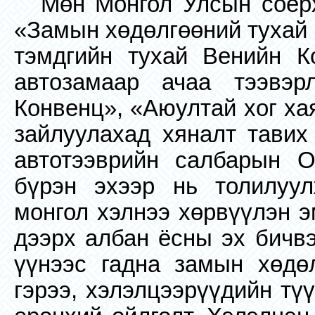
Мөн Монгол Улсын соёрх
«Замын хөдөлгөөний тухай 
тэмдгийн тухай Венийн К
автозамаар ачаа тээвэр
Конвенц», «Аюултай хог ха
зайлуулахад хяналт тавих
автотээврийн салбарын О
бүрэн эхээр нь толилуул
монгол хэлнээ хөрвүүлэн э
дээрх албан ёсны эх бичвэ
үүнээс гадна замын хөдө
гэрээ, хэлэлцээрүүдийн тү