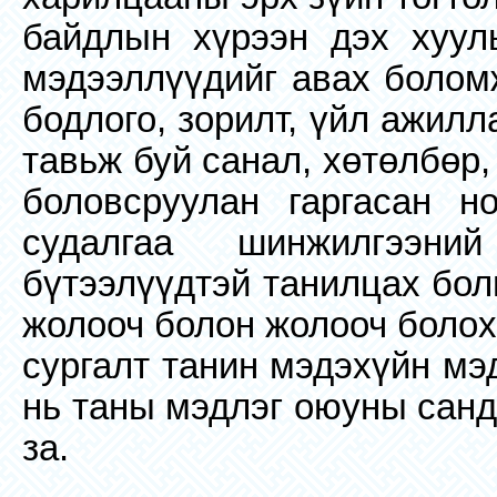
байдлын хүрээн дэх хуул
мэдээллүүдийг авах боломж
бодлого, зорилт, үйл ажил
тавьж буй санал, хөтөлбөр,
боловсруулан гаргасан но
судалгаа шинжилгээни
бүтээлүүдтэй танилцах бол
жолооч болон жолооч болох
сургалт танин мэдэхүйн мэ
нь таны мэдлэг оюуны санд
за.