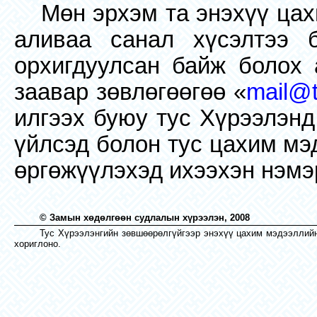
Мөн эрхэм та энэхүү ца
аливаа санал хүсэлтээ 
орхигдуулсан байж болох 
заавар зөвлөгөөгөө «
mail@tr
илгээх буюу тус Хүрээлэнд
үйлсэд болон тус цахим мэ
өргөжүүлэхэд ихээхэн нэмэ
© Замын хөдөлгөөн судлалын хүрээлэн, 2008
Тус Хүрээлэнгийн зөвшөөрөлгүйгээр энэхүү цахим мэдээллий
хориглоно.