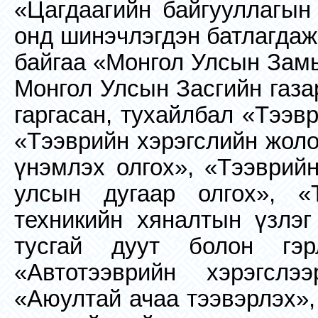
«Цагдаагийн байгууллагын 
онд шинэчлэгдэн батлагдаж
байгаа «Монгол Улсын Замы
Монгол Улсын Засгийн газа
гаргасан, тухайлбал «Тээв
«Тээврийн хэрэгслийн жоло
үнэмлэх олгох», «Тээврийн
улсын дугаар олгох», «Т
техникийн хяналтын үзлэг
тусгай дуут болон гэр
«Автотээврийн хэрэгслэ
«Аюултай ачаа тээвэрлэх»,