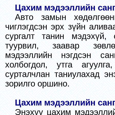
Цахим мэдээллийн санг
Авто замын хөдөлгөөн
чиглэгдсэн эрх зүйн алива
сургалт танин мэдэхүй, 
туурвил, заавар зөвл
мэдээллийн нэгдсэн са
холбогдол, утга агуулг
сурталчлан таниулахад эн
зорилго оршино.
Цахим мэдээллийн санг
Энэхүү цахим мэдээллийн