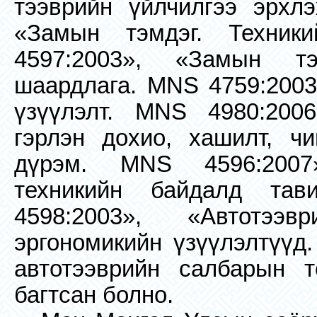
тээврийн үйлчилгээ эрхл
«Замын тэмдэг. Техник
4597:2003», «Замын тэ
шаардлага. MNS 4759:2003
үзүүлэлт. MNS 4980:2006
гэрлэн дохио, хашилт, чи
дүрэм. MNS 4596:2007»
техникийн байдалд та
4598:2003», «Автотээ
эргономикийн үзүүлэлтүүд.
автотээврийн салбарын т
багтсан болно.