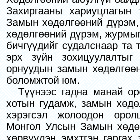
Захиргааны хариуцлагын т
Замын хөдөлгөөний дүрэм,
хөдөлгөөний дүрэм, журмыг
бичгүүдийг судалснаар та 
эрх зүйн зохицуулалтыг
орнуудын замын хөдөлгөөн
боломжтой юм.
Түүнээс гадна манай ор
хотын гудамж, замын хөдө
хэрэгсэл жолоодон орол
Монгол Улсын Замын хөдөл
хөрвүүлэн эмхтгэн гаргах